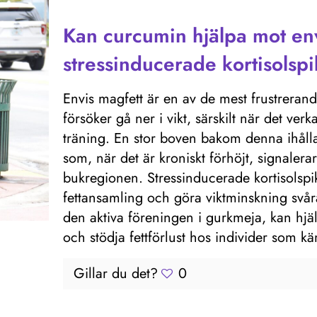
Kan curcumin hjälpa mot env
stressinducerade kortisolsp
Envis magfett är en av de mest frustrer
försöker gå ner i vikt, särskilt när det ver
träning. En stor boven bakom denna ihållan
som, när det är kroniskt förhöjt, signalerar 
bukregionen. Stressinducerade kortisolsp
fettansamling och göra viktminskning svår
den aktiva föreningen i gurkmeja, kan hjälp
och stödja fettförlust hos individer som k
Gillar du det?
0