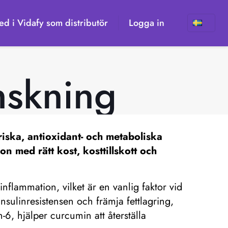
d i Vidafy som distributör
Logga in
nskning
riska, antioxidant- och metaboliska
ion med rätt kost, kosttillskott och
inflammation, vilket är en vanlig faktor vid
sulinresistensen och främja fettlagring,
6, hjälper curcumin att återställa