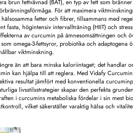
ra brun fettvävnad (BAT), en typ av fett som bränner ka
ttförbränningsförmåga. För att maximera viktminskning
, hälsosamma fetter och fibrer, tillsammans med regel
t fasta, högintensiv intervallträning (HIIT) och stre
effekterna av curcumin på ämnesomsättningen och öv
tt som omega-3-fettsyror, probiotika och adaptogena ör
ållbar viktminskning.
r längre än att bara minska kaloriintaget; det handlar
umin kan hjälpa till att reglera. Med Vidafy Curcumi
ektiva resultat jämfört med konventionella curcumin
naturliga livsstilsstrategier skapar den perfekta grund
aften i curcumins metaboliska fördelar i sin mest biot
tkontroll, vilket säkerställer varaktig hälsa och vitalite