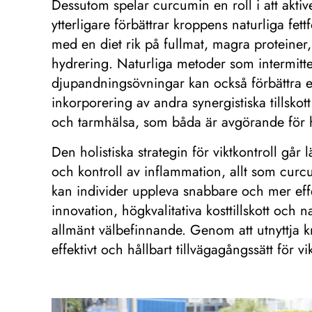
Dessutom spelar curcumin en roll i att aktive
ytterligare förbättrar kroppens naturliga fe
med en diet rik på fullmat, magra proteiner
hydrering. Naturliga metoder som intermitten
djupandningsövningar kan också förbättra 
inkorporering av andra synergistiska tillsko
och tarmhälsa, som båda är avgörande för h
Den holistiska strategin för viktkontroll gå
och kontroll av inflammation, allt som curc
kan individer uppleva snabbare och mer eff
innovation, högkvalitativa kosttillskott och 
allmänt välbefinnande. Genom att utnyttja kr
effektivt och hållbart tillvägagångssätt för vik