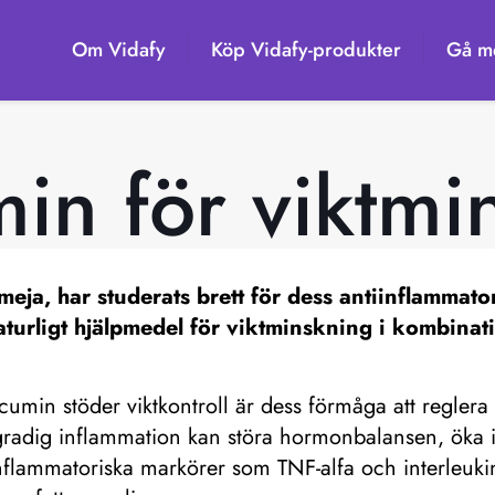
Om Vidafy
Köp Vidafy-produkter
Gå me
in för viktmi
eja, har studerats brett för dess antiinflammato
t naturligt hjälpmedel för viktminskning i kombinat
rcumin stöder viktkontroll är dess förmåga att reglera 
radig inflammation kan störa hormonbalansen, öka in
nflammatoriska markörer som TNF-alfa och interleukin-