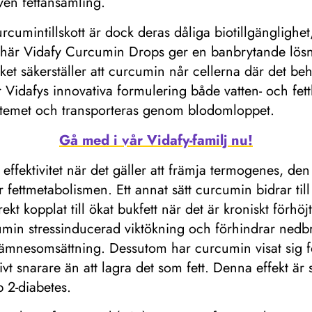
iven fettansamling.
cumintillskott är dock deras dåliga biotillgänglighet,
r här Vidafy Curcumin Drops ger en banbrytande lösn
lket säkerställer att curcumin når cellerna där det beh
 Vidafys innovativa formulering både vatten- och fettlö
stemet och transporteras genom blodomloppet.
Gå med i vår Vidafy-familj nu!
ffektivitet när det gäller att främja termogenes, d
 fettmetabolismen. Ett annat sätt curcumin bidrar til
kt kopplat till ökat bukfett när det är kroniskt förhöjt
umin stressinducerad viktökning och förhindrar nedbr
ämnesomsättning. Dessutom har curcumin visat sig för
tivt snarare än att lagra det som fett. Denna effekt är
 2-diabetes.