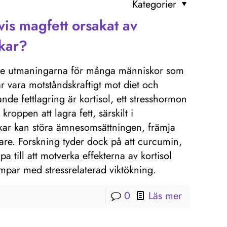
Kategorier
is magfett orsakat av
ikar?
ande utmaningarna för många människor som
kar vara motståndskraftigt mot diet och
de fettlagring är kortisol, ett stresshormon
kroppen att lagra fett, särskilt i
ikar kan störa ämnesomsättningen, främja
are. Forskning tyder dock på att curcumin,
a till att motverka effekterna av kortisol
ämpar med stressrelaterad viktökning.
0
Läs mer