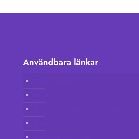
Användbara länkar
Vidafy webbutik
Kundens konto
Gå med i Vidafy som distributör
Kontakta oss
Ansvarsfriskrivning