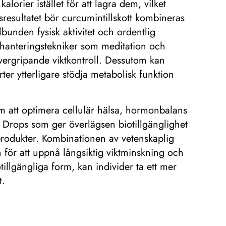
lorier istället för att lagra dem, vilket
sresultatet bör curcumintillskott kombineras
bunden fysisk aktivitet och ordentlig
sshanteringstekniker som meditation och
ergripande viktkontroll. Dessutom kan
ter ytterligare stödja metabolisk funktion
 om att optimera cellulär hälsa, hormonbalans
n Drops som ger överlägsen biotillgänglighet
produkter. Kombinationen av vetenskaplig
en för att uppnå långsiktig viktminskning och
illgängliga form, kan individer ta ett mer
t.