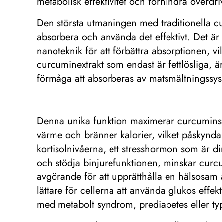
metabolisk effektivitet och förhindra överdr
Den största utmaningen med traditionella cur
absorbera och använda det effektivt. Det ä
nanoteknik för att förbättra absorptionen, vi
curcuminextrakt som endast är fettlösliga, är
förmåga att absorberas av matsmältningssy
Denna unika funktion maximerar curcumins e
värme och bränner kalorier, vilket påskyndar
kortisolnivåerna, ett stresshormon som är dire
och stödja binjurefunktionen, minskar curc
avgörande för att upprätthålla en hälsosam 
lättare för cellerna att använda glukos effek
med metabolt syndrom, prediabetes eller typ