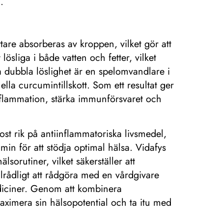
.
tare absorberas av kroppen, vilket gör att
sliga i både vatten och fetter, vilket
 dubbla löslighet är en spelomvandlare i
lla curcumintillskott. Som ett resultat ger
inflammation, stärka immunförsvaret och
st rik på antiinflammatoriska livsmedel,
umin för att stödja optimal hälsa. Vidafys
lsorutiner, vilket säkerställer att
llrådligt att rådgöra med en vårdgivare
mediciner. Genom att kombinera
aximera sin hälsopotential och ta itu med