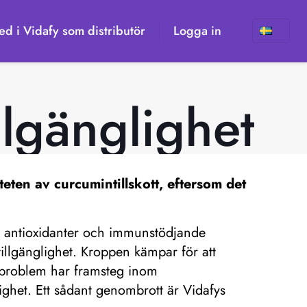
d i Vidafy som distributör
Logga in
lgänglighet
eten av curcumintillskott, eftersom det
.
a, antioxidanter och immunstödjande
illgänglighet. Kroppen kämpar för att
ta problem har framsteg inom
lighet. Ett sådant genombrott är Vidafys