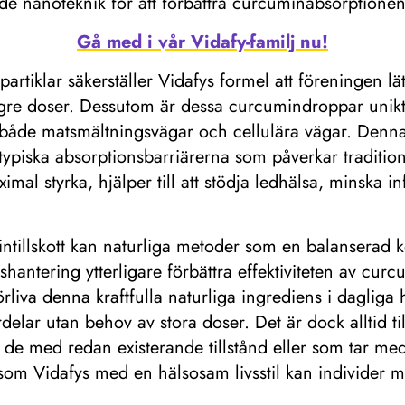
 nanoteknik för att förbättra curcuminabsorptionen
Gå med i vår Vidafy-familj nu!
tiklar säkerställer Vidafys formel att föreningen lät
gre doser. Dessutom är dessa curcumindroppar unikt lö
 både matsmältningsvägar och cellulära vägar. Denna
typiska absorptionsbarriärerna som påverkar traditione
mal styrka, hjälper till att stödja ledhälsa, minska 
ntillskott kan naturliga metoder som en balanserad ko
shantering ytterligare förbättra effektiviteten av curc
rliva denna kraftfulla naturliga ingrediens i dagliga hä
elar utan behov av stora doser. Det är dock alltid ti
 för de med redan existerande tillstånd eller som tar 
 som Vidafys med en hälsosam livsstil kan individer m