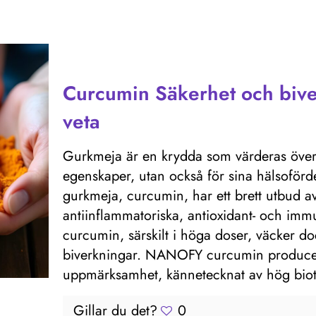
Curcumin Säkerhet och bive
veta
Gurkmeja är en krydda som värderas över h
egenskaper, utan också för sina hälsoförd
gurkmeja, curcumin, har ett brett utbud a
antiinflammatoriska, antioxidant- och im
curcumin, särskilt i höga doser, väcker d
biverkningar. NANOFY curcumin producerat
uppmärksamhet, kännetecknat av hög bioti
Gillar du det?
0