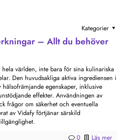
Kategorier
rkningar – Allt du behöver
ela världen, inte bara för sina kulinariska
elar. Den huvudsakliga aktiva ingrediensen i
v hälsofrämjande egenskaper, inklusive
munstödjande effekter. Användningen av
ock frågor om säkerhet och eventuella
 av Vidafy förtjänar särskild
llgänglighet.
0
Läs mer