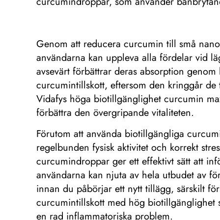
curcumindroppar, som använder banbrytande
Genom att reducera curcumin till små nanopar
användarna kan uppleva alla fördelar vid lä
avsevärt förbättrar deras absorption genom
curcumintillskott, eftersom den kringgår de 
Vidafys höga biotillgänglighet curcumin maxi
förbättra den övergripande vitaliteten.
Förutom att använda biotillgängliga curcumi
regelbunden fysisk aktivitet och korrekt stres
curcumindroppar ger ett effektivt sätt att infö
användarna kan njuta av hela utbudet av förd
innan du påbörjar ett nytt tillägg, särskilt
curcumintillskott med hög biotillgänglighet
en rad inflammatoriska problem.