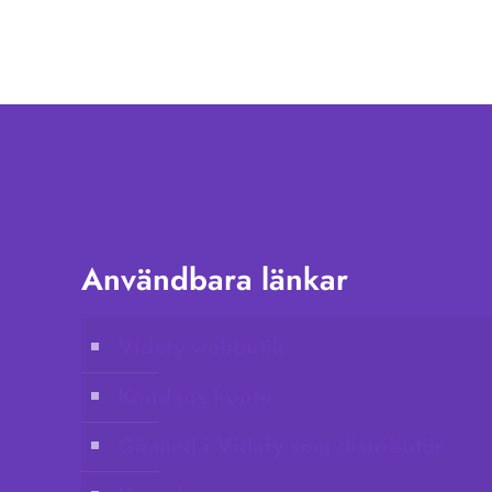
Användbara länkar
Vidafy webbutik
Kundens konto
Gå med i Vidafy som distributör