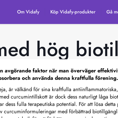
Om Vidafy
Köp Vidafy-produkter
Gå me
ed hög biotil
n avgörande faktor när man överväger effektivit
bsorbera och använda denna kraftfulla förening
a, är välkänd för sina kraftfulla antiinflammatorisk
ed curcumintillskott är dock dess naturligt låga biot
ar dess fulla terapeutiska potential. För att lösa det
en av curcuminformuleringar med förbättrad biotillgäng