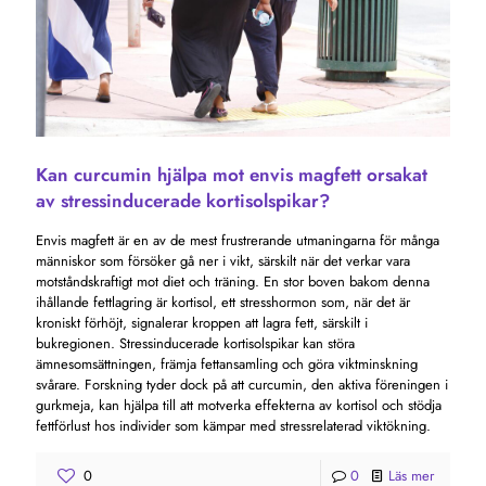
Kan curcumin hjälpa mot envis magfett orsakat
av stressinducerade kortisolspikar?
Envis magfett är en av de mest frustrerande utmaningarna för många
människor som försöker gå ner i vikt, särskilt när det verkar vara
motståndskraftigt mot diet och träning. En stor boven bakom denna
ihållande fettlagring är kortisol, ett stresshormon som, när det är
kroniskt förhöjt, signalerar kroppen att lagra fett, särskilt i
bukregionen. Stressinducerade kortisolspikar kan störa
ämnesomsättningen, främja fettansamling och göra viktminskning
svårare. Forskning tyder dock på att curcumin, den aktiva föreningen i
gurkmeja, kan hjälpa till att motverka effekterna av kortisol och stödja
fettförlust hos individer som kämpar med stressrelaterad viktökning.
0
0
Läs mer