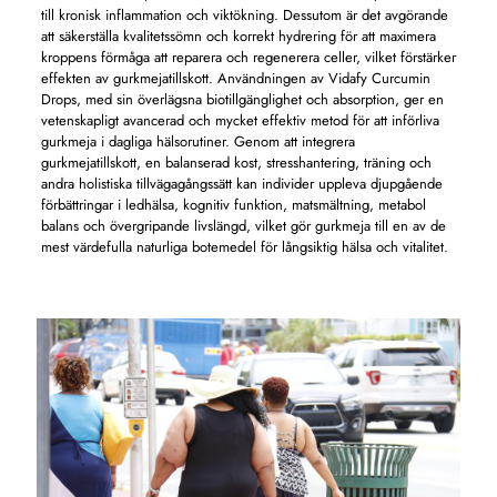
till kronisk inflammation och viktökning. Dessutom är det avgörande
att säkerställa kvalitetssömn och korrekt hydrering för att maximera
kroppens förmåga att reparera och regenerera celler, vilket förstärker
effekten av gurkmejatillskott. Användningen av Vidafy Curcumin
Drops, med sin överlägsna biotillgänglighet och absorption, ger en
vetenskapligt avancerad och mycket effektiv metod för att införliva
gurkmeja i dagliga hälsorutiner. Genom att integrera
gurkmejatillskott, en balanserad kost, stresshantering, träning och
andra holistiska tillvägagångssätt kan individer uppleva djupgående
förbättringar i ledhälsa, kognitiv funktion, matsmältning, metabol
balans och övergripande livslängd, vilket gör gurkmeja till en av de
mest värdefulla naturliga botemedel för långsiktig hälsa och vitalitet.