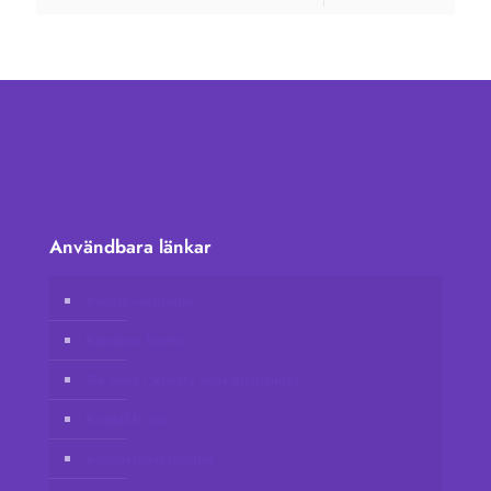
Användbara länkar
Vidafy webbutik
Kundens konto
Gå med i Vidafy som distributör
Kontakta oss
Ansvarsfriskrivning