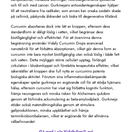
och till och med cancer. Gurkmejans antioxidantegenskaper hjälper
till att neutralisera fria radikaler, som annars kan orsaka oxidativ skada
på cellnivå, påskynda åldrandet och bidra till degenerativa tillstånd.
Curcumin absorberas dock inte lätt av kroppen, eftersom dess
standardform är dåligt löslig i vatten, vilket begränsar dess
biotillgänglighet och effektivitet. För att övervinna denna
begränsning använder Vidafy Curcumin Drops avancerad
nanoteknik för att förbättra absorptionen, vilket gör denna form av
curcumin inte bara mycket biotillgänglig utan också löslig i både fett
och vatten. Detta möjliggör större cellulärt upptag, förlängd
cirkulation i blodomloppet och förstärkta terapeutiska effekter, vilket
säkerställer att kroppen drar full nytta av curcumins potenta
biologiska aktivitet. Förutom sina inflammationsbekämpande
egenskaper spelar gurkmeja en avgörande roll för att stödja hjärnans
hälsa, eftersom curcumin har visat sig förbättra kognitiv funktion,
främja neurogenes och minska risken för Alzheimers sjukdom
genom att förhindra ackumulering av beta-amyloidplack. Gurkmeja
stöder också matsmältningshälsa genom att stimulera
gallproduktionen, minska uppblåsthet och främja
tarmmikrobiombalansen, vilket är avgörande för det allmänna
välbefinnandet.
Gå med i vår Vidafy-familj nu!