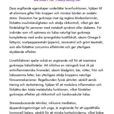
Dess avgiftande egenskaper underlättar leverfunktionen, hjälper till
att eliminera gifter från kroppen och minskar bördan av oxidativ
stress. Dessutom har gurkmeja visat sig reglera blodsockernivån,
förbättra insulinkänsligheten och stödja viktkontroll, vilket gör det
fördelaktigt för personer med metabolt syndrom eller diabetes. För
individer som vill optimera sin hälsa naturligt kan gurkmeja
kompletteras med andra synergistiska kosttillskott, såsom Omega-3-
fettsyror, svartpepparextrakt (piperin), resveratrol och grönt teextrakt,
som alla förbättrar curcumins effektivitet och ger ytterligare
skyddande effekter.
Livsstilsfaktorer spelar också en avgörande roll för att maximera
gurkmejas hälsofördelar. Att införliva en näringsrik kost rik på
antiinflammatoriska livsmedel, såsom bladgrönt, bär, nötter, frön och
hälsosamma fetter, kan ytterligare stödja kroppens naturliga
försvarsmekanismer. Regelbunden fysisk aktivitet, särskilt aerob
träning och styrketräning, hjälper till att modulera inflammation och
förbättra den totala metaboliska funktionen, vilket förstärker
gurkmejas effekter på viktkontroll och kardiovaskulär hälsa.
Stressreducerande tekniker, inklusive meditation,
djupandningsövningar och yoga, är avgörande för att upprätthålla
hormonell balans, särskilt för att minska kortisolnivåerna, vilket bidrar