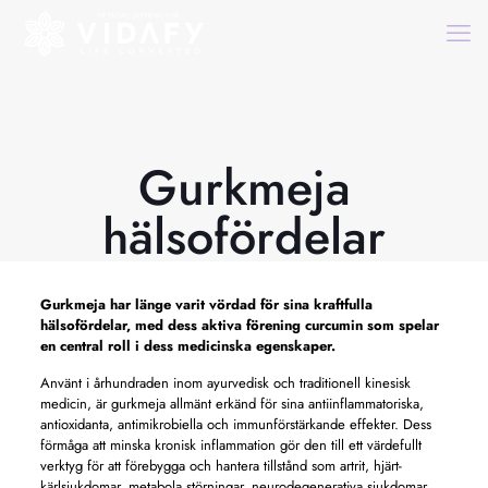
Gurkmeja
hälsofördelar
Gurkmeja har länge varit vördad för sina kraftfulla
hälsofördelar, med dess aktiva förening curcumin som spelar
en central roll i dess medicinska egenskaper.
Använt i århundraden inom ayurvedisk och traditionell kinesisk
medicin, är gurkmeja allmänt erkänd för sina antiinflammatoriska,
antioxidanta, antimikrobiella och immunförstärkande effekter. Dess
förmåga att minska kronisk inflammation gör den till ett värdefullt
verktyg för att förebygga och hantera tillstånd som artrit, hjärt-
kärlsjukdomar, metabola störningar, neurodegenerativa sjukdomar