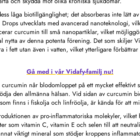
ärta och skydda mot olika kroniska sjukdomar.
s låga biotillgänglighet; det absorberas inte lätt av 
 Drops utvecklats med avancerad nanoteknologi, vilket
rar curcumin till små nanopartiklar, vilket möjliggö
mal nytta av denna potenta förening. Det som skiljer
a i fett utan även i vatten, vilket ytterligare förbätt
Gå med i vår Vidafy-familj nu!
 curcumin når blodomloppet på ett mycket effektivt sät
dja den allmänna hälsan. Vid sidan av curcumin bidra
om finns i fiskolja och linfröolja, är kända för att 
produktionen av pro-inflammatoriska molekyler, vilket h
er som vitamin C, vitamin E och selen till att neutral
nnat viktigt mineral som stödjer kroppens inflammato