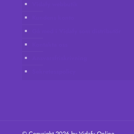
Vidafy webbutik
Kundens konto
Gå med i Vidafy som distributör
Kontakta oss
Ansvarsfriskrivning
Sekretesspolicy
© Copyright 2026 by Vidafy Online