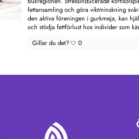
bukregionen. Stressinducerade kortisolsp
fettansamling och göra viktminskning svår
den aktiva föreningen i gurkmeja, kan hjälp
och stödja fettförlust hos individer som k
Gillar du det?
0