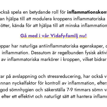
 också spela en betydande roll för
inflammationskont
n hjälpa till att modulera kroppens inflammatoriska r
ter, kända för att hjälpa till att minska inflammation
Gå med i vår Vidafy-familj nu!
par har naturliga antiinflammatoriska egenskaper, oc
pa inflammation. Dessutom är regelbunden fysisk aktiv
na av inflammatoriska markörer i kroppen, vilket bidrar
r på avslappning och stressreducering, har också vi
 annan nyckelfaktor för kontroll av inflammation, ef
a god sömnhygien och säkerställa 7-9 timmars sömn varj
fter ett effektivt och naturligt sätt att hantera in