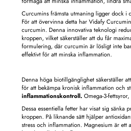
förmåga att minska inflammation, lindra sm
Curcumins främsta utmaning ligger dock i des
För att övervinna detta har Vidafy Curcumin
curcumin. Denna innovativa teknologi reduce
kroppen, vilket säkerställer att du får maxi
formulering, där curcumin är lösligt inte bar
effektivt för att minska inflammation.
Denna höga biotillgänglighet säkerställer att
för att bekämpa kronisk inflammation och stö
inflammationskontroll.
Omega-3-fettsyror, s
Dessa essentiella fetter har visat sig sänka 
kroppen. På liknande sätt hjälper antioxidant
stress och inflammation. Magnesium är ett a