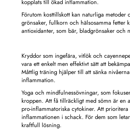
kopplats till ökad inflammation.
Förutom kosttillskott kan naturliga metoder
grönsaker, fullkorn och hälsosamma fetter ka
antioxidanter, som bär, bladgrönsaker och nöt
Kryddor som ingefära, vitlök och cayennepep
vara ett enkelt men effektivt sätt att bekäm
Måttlig träning hjälper till att sänka nivåer
inflammation.
Yoga och mindfulnessövningar, som fokusera
kroppen. Att få tillräckligt med sömn är en
pro-inflammatoriska cytokiner. Att prioriter
inflammationen i schack. För dem som letar e
kraftfull lösning.