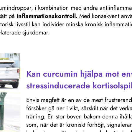
mindroppar, i kombination med andra antiinflammator
nsätt på
inflammationskontroll.
Med konsekvent anvä
isk livsstil kan individer minska kronisk inflammat
elaterade sjukdomar.
Kan curcumin hjälpa mot env
stressinducerade kortisolsp
Envis magfett är en av de mest frustrer
försöker gå ner i vikt, särskilt när det ver
träning. En stor boven bakom denna ihållan
som, när det är kroniskt förhöjt, signalerar 