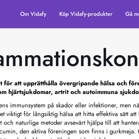
Om Vidafy
Köp Vidafy-produkter
Gå me
lammationskont
t för att upprätthålla övergripande hälsa och fö
om hjärtsjukdomar, artrit och autoimmuna sjukd
pens immunsystem på skador eller infektioner, men när
viktigt för långsiktig hälsa att hitta effektiva sätt a
tt och naturliga metoder avsevärt hjälpa till att hante
rcumin, den aktiva föreningen som finns i gurkmeja. 