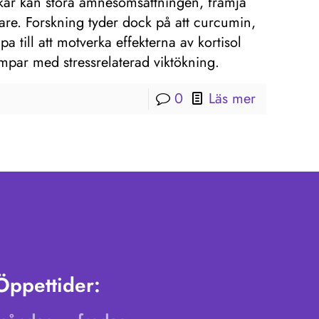
ikar kan störa ämnesomsättningen, främja
are. Forskning tyder dock på att curcumin,
a till att motverka effekterna av kortisol
ämpar med stressrelaterad viktökning.
0
Läs mer
Öppettider: