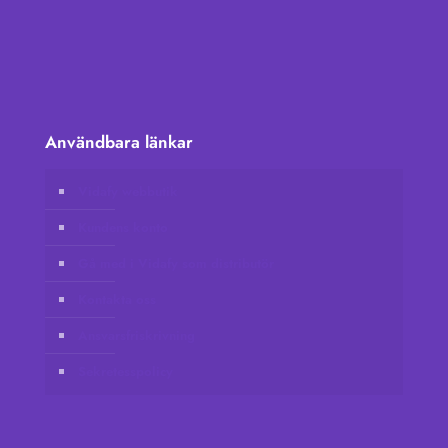
Användbara länkar
Vidafy webbutik
Kundens konto
Gå med i Vidafy som distributör
Kontakta oss
Ansvarsfriskrivning
Sekretesspolicy