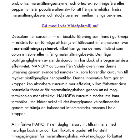
probiotika, matsmältningsenzymer och örtextrakt som ingefära eller
pepparmynta är populära alternativ för att främja tarmhälsa, lindra
matsmältningsbesvär och stödja balansen mellan nyttiga bakterier.
Gå med i vår Vidafy-familj nu!
Dessutom har curcumin – en bioaktiv förening som finns i gurkmeja
– erkänts för sin förmåga att främja ett hälsosamt inflammatoriskt svar
i
matsmältningssystemet,
vilket kan gynna de med tillstånd som
colon irritabile eller tillfällig matsmältningsbesvär. Den låga
biotillgängligheten av standardcurcumin har dock ofta begränsat dess
effektivitet. NANOFY curcumin från Vidafy övervinner denna
utmaning genom avancerad nanoteknik, som förvandlar curcumin till
mycket biotillgängliga nanopartiklar. Denna innovativa form gör att
kroppen kan absorbera curcumin mer effektivt, vilket förbättrar dess
potentiella fördelar för matsmältningshälsan genom att nå mag-
tarmkanalen mer effektivt. NANOFYs curcumin stöder inte bara
tarmhälsa utan bidrar också till det övergripande välbefinnandet
genom att främja en balanserad inflammatorisk respons i hela
kroppen.
Att införliva NANOFY i en daglig hälsorutin, tillsammans med
naturliga kostvanor och kosttillskott, erbjuder ett holistiskt
tillvägagångssätt för matsmältningshälsa, vilket möjliggör förbättrat