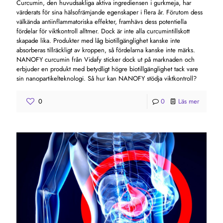
Curcumin, den huvudsakliga aktiva ingrediensen i gurkmeja, har
värderats för sina hälsofrämjande egenskaper i flera år. Förutom dess
välkända antiinflammatoriska effekter, framhävs dess potentiella
fördelar för viktkontroll alltmer. Dock är inte alla curcumintillskott
skapade lika. Produkter med låg biotillgänglighet kanske inte
absorberas tillräckligt av kroppen, så fördelarna kanske inte märks.
NANOFY curcumin från Vidafy sticker dock ut på marknaden och
erbjuder en produkt med betydligt högre biotillgänglighet tack vare
sin nanopartikelteknologi. Så hur kan NANOFY stödja viktkontroll?
0
0
Läs mer