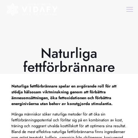
Naturliga
fettförbrännare
Naturliga fettförbrännare
spelar en avgörande roll för att
stödja hälsosam viktminskning genom att förbättra
ämnesomsättningen, öka fettoxidationen och förbättra
energinivåerna utan behov av konstgjorda stimulantia.
Många människor söker naturliga metoder för att öka sin
fettförbränningspotential och förlitar sig på en kombination av kost,
träning och noggrant utvalda kosttillskott för att optimera sina resultat.
Bland de mest effektiva naturliga fettförbrännarna finns ingredienser
som grönt teextrakt, koffein, capsaicin från chilipeppar, konjugerad