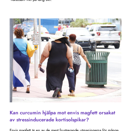
Kan curcumin hjälpa mot envis magfett orsakat
av stressinducerade kortisolspikar?
Envis magfett är en av de mest frustrerande utmaningarna för många