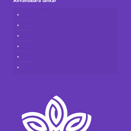
Användbara länkar
Vidafy webbutik
Kundens konto
Gå med i Vidafy som distributör
Kontakta oss
Ansvarsfriskrivning
Sekretesspolicy