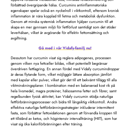
förbättrad övergripande hälsa. Curcumins antiinflammatoriska
egenskaper spelar också en nyckelroll i viktkontroll, eftersom kronisk
inflammation är nära kopplad till fetma och metabolisk dysfunktion.
Genom att minska systemisk inflammation hjälper curcumin till att
skapa en mer gynnsam miljö för fettförlust samtidigt som det stöder
leverhälsan, vilket är avgörande för effektiv fettomsättning och
avgiftning.
Gå med i vår Vidafy-familj nu!
Dessutom har curcumin visat sig reglera adipogenes, processen
genom vilken nya fettceller bildas, vilket potentiellt begränsar
överdriven fettlagring. En annan fördel med Vidafy curcumindroppar
är deras flytande form, vilket möjliggör lättare absorption jämfört
med kapslar eller pulver, vilket gör det till ett bekvämt tillägg till alla
viktminskningsplaner. I kombination med en balanserad kost rik på
hela livsmedel, magra proteiner, hälsosamma fetter och fibrer, samt
regelbunden fysisk aktivitet, kan Vidafy curcumin stödja naturliga
fettförbränningsprocesser och bidra till långsiktig viktkontroll. Andra
effektiva naturliga fettförbränningsstrategier inkluderar intermittent
fasta, som förbättrar fettoxidationen genom att förvandla kroppen till
ett tillstånd av ketos, och högintensiv intervallträning (HIIT), som har
visat sig öka kaloriförbränningen efter träning.