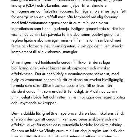
linolsyra (CLA) och L-karnitin, som hjälper till att stimulera
termogenesen och förbättra kroppens förmåga att bryta ner lagrat fett
för energi. Men en kraftfull men ofta förbisedd naturlig förening
med fettförbrännande egenskaper är curcumin, den aktiva
ingrediensen som finns i gurkmeja. Nyligen genomförda studier har
visat att curcumin kan påverka fettmetabolismen positivt genom att
reglera lipidmetabolismvägar, minska inflammation i samband med
fetma och förbättra insulinkänsligheten, vilket gör det till ett utmärkt
komplement till alla viktkontrollstrategier.
Utmaningen med traditionella curcumintillskott är deras låga
biotillgänglighet, vilket begränsar absorptionen och minskar
effektiviteten. Det är här Vidafy curcumindroppar sticker ut, med
hjälp av avancerad nanoteknik för att skapa en mycket biotillgänglig
formula som säkerställer maximal absorption. Till skillnad från
standard curcumin, som endast är fettlösligt, är Vidafy curcumin
unikt lösligt i både fett och vatten, vilket möjliggör överlägset upptag
och utnyttjande av kroppen.
Denna dubbla löslighet är en spelomvandlare i kosttillskottens värld,
eftersom den gör att curcumin kan absorberas snabbare och mer
effektivt, vilket förstärker dess potentiella fördelar för viktminskning.
Genom att införliva Vidafy curcumin i en daglig regim kan individer
uppleva förbättrat metaboliskt stöd, minskad fettackumulering och