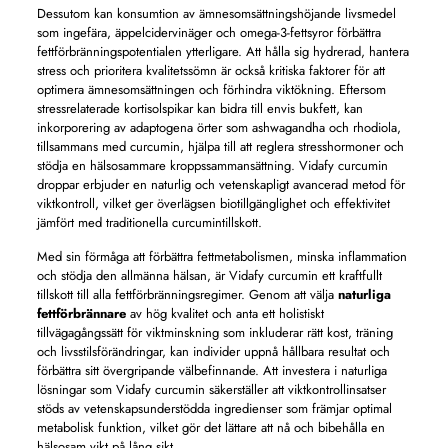
Dessutom kan konsumtion av ämnesomsättningshöjande livsmedel
som ingefära, äppelcidervinäger och omega-3-fettsyror förbättra
fettförbränningspotentialen ytterligare. Att hålla sig hydrerad, hantera
stress och prioritera kvalitetssömn är också kritiska faktorer för att
optimera ämnesomsättningen och förhindra viktökning. Eftersom
stressrelaterade kortisolspikar kan bidra till envis bukfett, kan
inkorporering av adaptogena örter som ashwagandha och rhodiola,
tillsammans med curcumin, hjälpa till att reglera stresshormoner och
stödja en hälsosammare kroppssammansättning. Vidafy curcumin
droppar erbjuder en naturlig och vetenskapligt avancerad metod för
viktkontroll, vilket ger överlägsen biotillgänglighet och effektivitet
jämfört med traditionella curcumintillskott.
Med sin förmåga att förbättra fettmetabolismen, minska inflammation
och stödja den allmänna hälsan, är Vidafy curcumin ett kraftfullt
tillskott till alla fettförbränningsregimer. Genom att välja
naturliga
fettförbrännare
av hög kvalitet och anta ett holistiskt
tillvägagångssätt för viktminskning som inkluderar rätt kost, träning
och livsstilsförändringar, kan individer uppnå hållbara resultat och
förbättra sitt övergripande välbefinnande. Att investera i naturliga
lösningar som Vidafy curcumin säkerställer att viktkontrollinsatser
stöds av vetenskapsunderstödda ingredienser som främjar optimal
metabolisk funktion, vilket gör det lättare att nå och bibehålla en
hälsosam vikt på lång sikt.