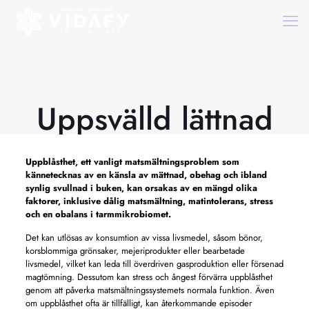
Uppsvälld lättnad
Uppblåsthet, ett vanligt matsmältningsproblem som
kännetecknas av en känsla av mättnad, obehag och ibland
synlig svullnad i buken, kan orsakas av en mängd olika
faktorer, inklusive dålig matsmältning, matintolerans, stress
och en obalans i tarmmikrobiomet.
Det kan utlösas av konsumtion av vissa livsmedel, såsom bönor,
korsblommiga grönsaker, mejeriprodukter eller bearbetade
livsmedel, vilket kan leda till överdriven gasproduktion eller försenad
magtömning. Dessutom kan stress och ångest förvärra uppblåsthet
genom att påverka matsmältningssystemets normala funktion. Även
om uppblåsthet ofta är tillfälligt, kan återkommande episoder