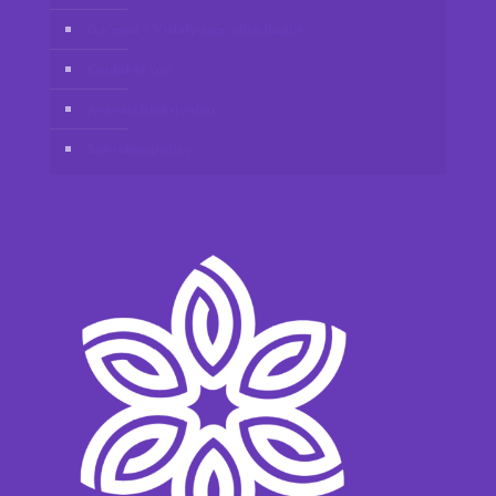
Gå med i Vidafy som distributör
Kontakta oss
Ansvarsfriskrivning
Sekretesspolicy