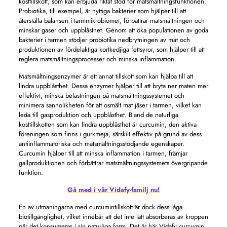
kosttillskott, som kan erbjuda riktat stöd för matsmältningsfunktionen.
Probiotika, till exempel, är nyttiga bakterier som hjälper till att
återställa balansen i tarmmikrobiomet, förbättrar matsmältningen och
minskar gaser och uppblåsthet. Genom att öka populationen av goda
bakterier i tarmen stödjer probiotika nedbrytningen av mat och
produktionen av fördelaktiga kortkedjiga fettsyror, som hjälper till att
reglera matsmältningsprocesser och minska inflammation.
Matsmältningsenzymer är ett annat tillskott som kan hjälpa till att
lindra uppblåsthet. Dessa enzymer hjälper till att bryta ner maten mer
effektivt, minska belastningen på matsmältningssystemet och
minimera sannolikheten för att osmält mat jäser i tarmen, vilket kan
leda till gasproduktion och uppblåsthet. Bland de naturliga
kosttillskotten som kan lindra uppblåsthet är curcumin, den aktiva
föreningen som finns i gurkmeja, särskilt effektiv på grund av dess
antiinflammatoriska och matsmältningsstödjande egenskaper.
Curcumin hjälper till att minska inflammation i tarmen, främjar
gallproduktionen och förbättrar matsmältningssystemets övergripande
funktion.
Gå med i vår Vidafy-familj nu!
En av utmaningarna med curcumintillskott är dock dess låga
biotillgänglighet, vilket innebär att det inte lätt absorberas av kroppen
när det konsumeras i sin naturliga form. Det är här Vidafy curcumin