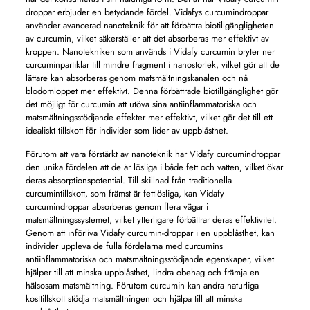
droppar erbjuder en betydande fördel. Vidafys curcumindroppar
använder avancerad nanoteknik för att förbättra biotillgängligheten
av curcumin, vilket säkerställer att det absorberas mer effektivt av
kroppen. Nanotekniken som används i Vidafy curcumin bryter ner
curcuminpartiklar till mindre fragment i nanostorlek, vilket gör att de
lättare kan absorberas genom matsmältningskanalen och nå
blodomloppet mer effektivt. Denna förbättrade biotillgänglighet gör
det möjligt för curcumin att utöva sina antiinflammatoriska och
matsmältningsstödjande effekter mer effektivt, vilket gör det till ett
idealiskt tillskott för individer som lider av uppblåsthet.
Förutom att vara förstärkt av nanoteknik har Vidafy curcumindroppar
den unika fördelen att de är lösliga i både fett och vatten, vilket ökar
deras absorptionspotential. Till skillnad från traditionella
curcumintillskott, som främst är fettlösliga, kan Vidafy
curcumindroppar absorberas genom flera vägar i
matsmältningssystemet, vilket ytterligare förbättrar deras effektivitet.
Genom att införliva Vidafy curcumin-droppar i en uppblåsthet, kan
individer uppleva de fulla fördelarna med curcumins
antiinflammatoriska och matsmältningsstödjande egenskaper, vilket
hjälper till att minska uppblåsthet, lindra obehag och främja en
hälsosam matsmältning. Förutom curcumin kan andra naturliga
kosttillskott stödja matsmältningen och hjälpa till att minska