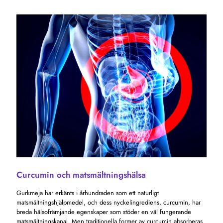
Curcumin och matsmältningshälsa
Gurkmeja har erkänts i århundraden som ett naturligt
matsmältningshjälpmedel, och dess nyckelingrediens, curcumin, har
breda hälsofrämjande egenskaper som stöder en väl fungerande
matsmältningskanal. Men traditionella former av curcumin absorberas