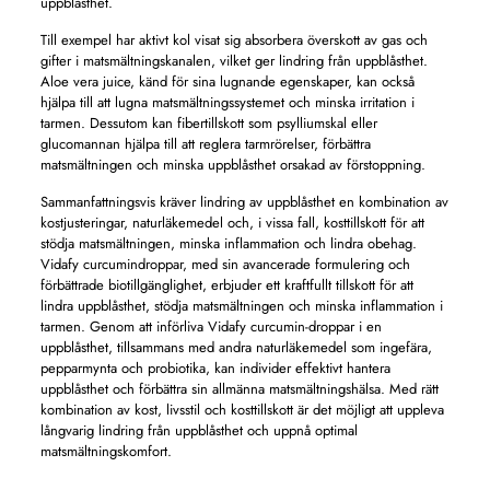
uppblåsthet.
Till exempel har aktivt kol visat sig absorbera överskott av gas och
gifter i matsmältningskanalen, vilket ger lindring från uppblåsthet.
Aloe vera juice, känd för sina lugnande egenskaper, kan också
hjälpa till att lugna matsmältningssystemet och minska irritation i
tarmen. Dessutom kan fibertillskott som psylliumskal eller
glucomannan hjälpa till att reglera tarmrörelser, förbättra
matsmältningen och minska uppblåsthet orsakad av förstoppning.
Sammanfattningsvis kräver lindring av uppblåsthet en kombination av
kostjusteringar, naturläkemedel och, i vissa fall, kosttillskott för att
stödja matsmältningen, minska inflammation och lindra obehag.
Vidafy curcumindroppar, med sin avancerade formulering och
förbättrade biotillgänglighet, erbjuder ett kraftfullt tillskott för att
lindra uppblåsthet, stödja matsmältningen och minska inflammation i
tarmen. Genom att införliva Vidafy curcumin-droppar i en
uppblåsthet, tillsammans med andra naturläkemedel som ingefära,
pepparmynta och probiotika, kan individer effektivt hantera
uppblåsthet och förbättra sin allmänna matsmältningshälsa. Med rätt
kombination av kost, livsstil och kosttillskott är det möjligt att uppleva
långvarig lindring från uppblåsthet och uppnå optimal
matsmältningskomfort.