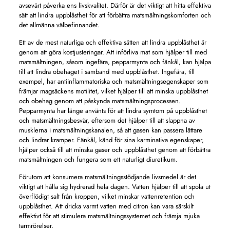
avsevärt påverka ens livskvalitet. Därför är det viktigt att hitta effektiva
sätt att lindra uppblåsthet för att förbättra matsmältningskomforten och
det allmänna välbefinnandet.
Ett av de mest naturliga och effektiva sätten att lindra uppblåsthet är
genom att göra kostjusteringar. Att införliva mat som hjälper till med
matsmältningen, såsom ingefära, pepparmynta och fänkål, kan hjälpa
till att lindra obehaget i samband med uppblåsthet. Ingefära, till
exempel, har antiinflammatoriska och matsmältningsegenskaper som
främjar magsäckens motilitet, vilket hjälper till att minska uppblåsthet
och obehag genom att påskynda matsmältningsprocessen.
Pepparmynta har länge använts för att lindra symtom på uppblåsthet
och matsmältningsbesvär, eftersom det hjälper till att slappna av
musklerna i matsmältningskanalen, så att gasen kan passera lättare
och lindrar kramper. Fänkål, känd för sina karminativa egenskaper,
hjälper också till att minska gaser och uppblåsthet genom att förbättra
matsmältningen och fungera som ett naturligt diuretikum.
Förutom att konsumera matsmältningsstödjande livsmedel är det
viktigt att hålla sig hydrerad hela dagen. Vatten hjälper till att spola ut
överflödigt salt från kroppen, vilket minskar vattenretention och
uppblåsthet. Att dricka varmt vatten med citron kan vara särskilt
effektivt för att stimulera matsmältningssystemet och främja mjuka
tarmrörelser.