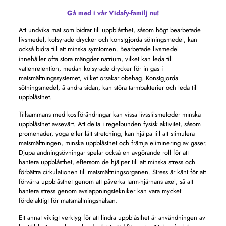
Gå med i vår Vidafy-familj nu!
Att undvika mat som bidrar till uppblåsthet, såsom högt bearbetade
livsmedel, kolsyrade drycker och konstgjorda sötningsmedel, kan
också bidra till att minska symtomen. Bearbetade livsmedel
innehåller ofta stora mängder natrium, vilket kan leda till
vattenretention, medan kolsyrade drycker för in gas i
matsmältningssystemet, vilket orsakar obehag. Konstgjorda
sötningsmedel, å andra sidan, kan störa tarmbakterier och leda till
uppblåsthet.
Tillsammans med kostförändringar kan vissa livsstilsmetoder minska
uppblåsthet avsevärt. Att delta i regelbunden fysisk aktivitet, såsom
promenader, yoga eller lätt stretching, kan hjälpa till att stimulera
matsmältningen, minska uppblåsthet och främja eliminering av gaser.
Djupa andningsövningar spelar också en avgörande roll för att
hantera uppblåsthet, eftersom de hjälper till att minska stress och
förbättra cirkulationen till matsmältningsorganen. Stress är känt för att
förvärra uppblåsthet genom att påverka tarm-hjärnans axel, så att
hantera stress genom avslappningstekniker kan vara mycket
fördelaktigt för matsmältningshälsan.
Ett annat viktigt verktyg för att lindra uppblåsthet är användningen av