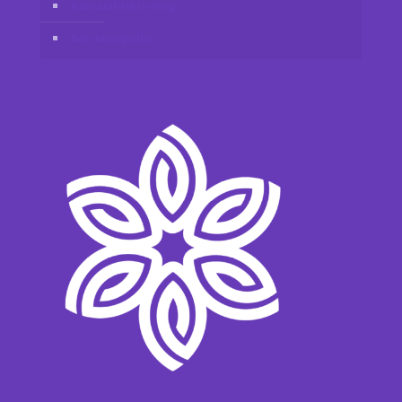
Ansvarsfriskrivning
Sekretesspolicy