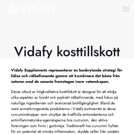
Vidafy kosttillskott
Vidafy Supplements representerar en banbrytande strategi för
hälsa och välbefinnande genom att kombinera det bästa från
naturen med de senaste framstegen inom vetenskapen.
Deras utbud av högkvalitativa kosttillskott är designat för att stödja
olika aspekter av fysiskt och psykiskt välbefinnande, med fokus på
naturliga ingredienser och avancerad biotillgänglighet. Bland de
mest anmärkningsvärda produkterna i Vidafy-sortimentet är deras
curcumindroppar, som utnyttjar de kraftfulla antioxidanterna och
antiinflammatoriska egenskaperna hos curcumin, den aktiva
föreningen som finns i gurkmeja. Traditionellt har curcumin hyllats
för sin potential att minska inflammation, skydda celler från oxidativ