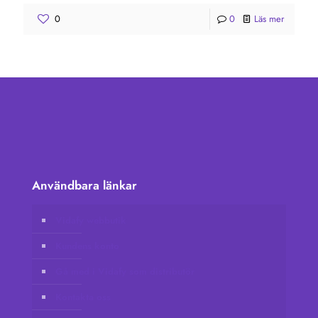
0
0
Läs mer
Användbara länkar
Vidafy webbutik
Kundens konto
Gå med i Vidafy som distributör
Kontakta oss