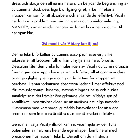
stress och stödja den allmänna hälsan. En betydande begränsning av
curcumin är dock dess låga biotillgänglighet, vilket innebär att
kroppen kämpar för att absorbera och använda det effektivt. Vidafy
har löst detta problem med sin innovativa curcuminformulering,
NANOFY, som använder nanoteknik för att bryta ner curcumin till
nanopartiklar.
Gå med i vår Vidafy-familj nu!
Denna teknik förbättrar curcumins absorption avsevärt, vilket
säkerställer att kroppen fullt ut kan utnyttja sina hälsofördelar.
Dessutom låter den unika formuleringen av Vidafy curcumin droppar
föreningen lösas upp i både vatten och fetter, vilket optimerar dess
biotillgänglighet ytterligare och gör det lättare för kroppen att
bearbeta. Denna förbättrade absorption leder till mer effektivt stöd
för immunförsvaret, lederna, matsmältningens hälsa och huden,
samtidigt som det främjar övergripande vitalitet. Vidafys syn på
kosttillskott understryker vikten av att använda naturliga metoder
tillsammans med vetenskapligt stödda innovationer för att skapa
produkter som inte bara är säkra utan också mycket effektiva.
Genom att välja Vidafy-tillskott kan individer njuta av den fulla
potentialen av naturens helande egenskaper, kombinerat med
precisionen hos modern teknik. Oavsett om du vill stödja