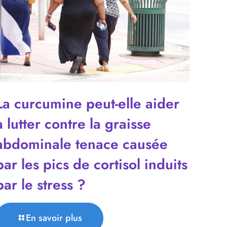
La curcumine peut-elle aider
à lutter contre la graisse
abdominale tenace causée
par les pics de cortisol induits
par le stress ?
En savoir plus