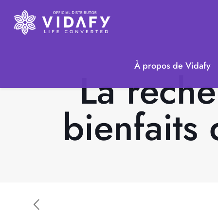
À propos de Vidafy
La reche
bienfaits