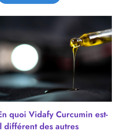
En quoi Vidafy Curcumin est-
il différent des autres