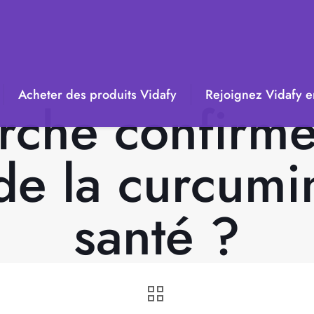
Acheter des produits Vidafy
Rejoignez Vidafy en
rche confirme-t
 de la curcumi
santé ?