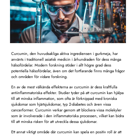
Curcumin, den huvudsakliga aktiva ingrediensen i gurkmeja, har
använts i traditionell asiatisk medicin i århundraden för dess många
hälsofördelar. Modern forskning stöder i allt högre grad dess
potentiella hälsofördelar, även om det fortfarande finns många frågor
och områden för vidare forskning.
En av de mest välkända effekterna av curcumin är dess kraftfulla
antiinflammatoriska effekter. Studier tyder på att curcumin kan hjälpa
till att minska inflammation, som ofta är förknippad med kroniska
sjukdomar som hjärtsjukdomar, typ 2-diabetes och även vissa
cancerformer. Curcumin verkar genom att blockera vissa molekyler
som är involverade i den inflammatoriska processen, vilket kan bidra
till att minska risken för att utveckla dessa sjukdomar.
Ett annat viktigt område där curcumin kan spela en positiv roll är att