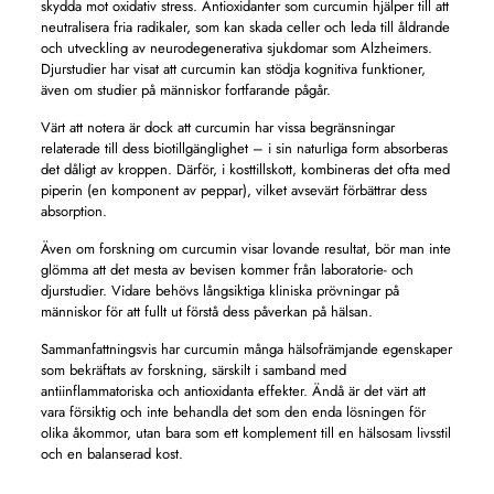
skydda mot oxidativ stress. Antioxidanter som curcumin hjälper till att
neutralisera fria radikaler, som kan skada celler och leda till åldrande
och utveckling av neurodegenerativa sjukdomar som Alzheimers.
Djurstudier har visat att curcumin kan stödja kognitiva funktioner,
även om studier på människor fortfarande pågår.
Värt att notera är dock att curcumin har vissa begränsningar
relaterade till dess biotillgänglighet – i sin naturliga form absorberas
det dåligt av kroppen. Därför, i kosttillskott, kombineras det ofta med
piperin (en komponent av peppar), vilket avsevärt förbättrar dess
absorption.
Även om forskning om curcumin visar lovande resultat, bör man inte
glömma att det mesta av bevisen kommer från laboratorie- och
djurstudier. Vidare behövs långsiktiga kliniska prövningar på
människor för att fullt ut förstå dess påverkan på hälsan.
Sammanfattningsvis har curcumin många hälsofrämjande egenskaper
som bekräftats av forskning, särskilt i samband med
antiinflammatoriska och antioxidanta effekter. Ändå är det värt att
vara försiktig och inte behandla det som den enda lösningen för
olika åkommor, utan bara som ett komplement till en hälsosam livsstil
och en balanserad kost.