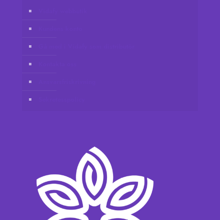
Vidafy webbutik
Kundens konto
Gå med i Vidafy som distributör
Kontakta oss
Ansvarsfriskrivning
Sekretesspolicy