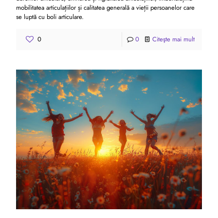
mobilitatea articulațiilor și calitatea generală a vieții persoanelor care
se luptă cu boli articulare.
0
0
Citeşte mai mult