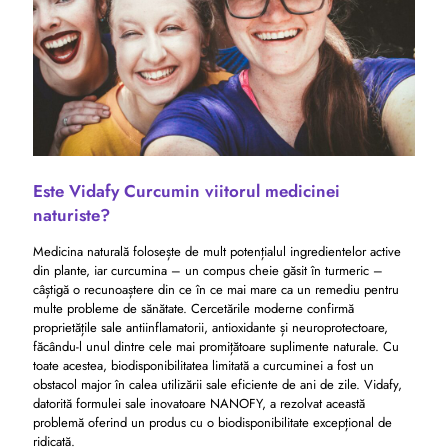
Este Vidafy Curcumin viitorul medicinei
naturiste?
Medicina naturală folosește de mult potențialul ingredientelor active
din plante, iar curcumina – un compus cheie găsit în turmeric –
câștigă o recunoaștere din ce în ce mai mare ca un remediu pentru
multe probleme de sănătate. Cercetările moderne confirmă
proprietățile sale antiinflamatorii, antioxidante și neuroprotectoare,
făcându-l unul dintre cele mai promițătoare suplimente naturale. Cu
toate acestea, biodisponibilitatea limitată a curcuminei a fost un
obstacol major în calea utilizării sale eficiente de ani de zile. Vidafy,
datorită formulei sale inovatoare NANOFY, a rezolvat această
problemă oferind un produs cu o biodisponibilitate excepțional de
ridicată.