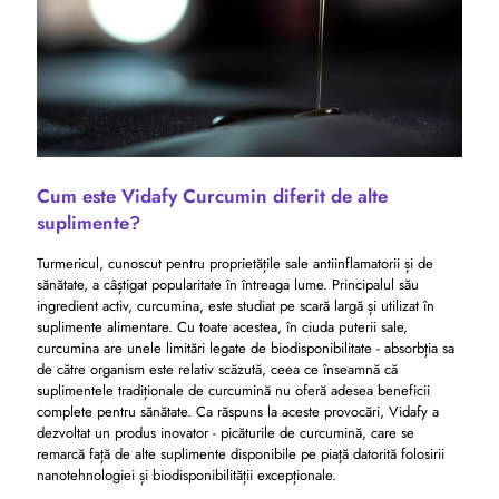
Cum este Vidafy Curcumin diferit de alte
suplimente?
Turmericul, cunoscut pentru proprietățile sale antiinflamatorii și de
sănătate, a câștigat popularitate în întreaga lume. Principalul său
ingredient activ, curcumina, este studiat pe scară largă și utilizat în
suplimente alimentare. Cu toate acestea, în ciuda puterii sale,
curcumina are unele limitări legate de biodisponibilitate - absorbția sa
de către organism este relativ scăzută, ceea ce înseamnă că
suplimentele tradiționale de curcumină nu oferă adesea beneficii
complete pentru sănătate. Ca răspuns la aceste provocări, Vidafy a
dezvoltat un produs inovator - picăturile de curcumină, care se
remarcă față de alte suplimente disponibile pe piață datorită folosirii
nanotehnologiei și biodisponibilității excepționale.