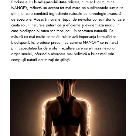
Produsele cu
biodisponibilitate
ridicată, cum ar fi curcumina
NANOFY, reflectă un accent tot mai mare pe suplimentele susținute
științific, care combină ingrediente naturale cu tehnologie avansată
de absorbție. Această inovație răspunde nevoilor consumatorilor care
caută soluții naturale puternice și eficiente și evidențiază modul în
care biodisponibilitatea schimbă jocul în sănătatea naturală. Pe
măsură ce mai multe cercetări subliniază importanța formulărilor
biodisponibile, produse precum curcumina NANOFY se remarcă
prin capacitatea lor de a oferi rezultate care se aliniază nevoilor
organismului, oferind o abordare mai holistică a bunăstării prin
compușii naturii optimizați de știință.