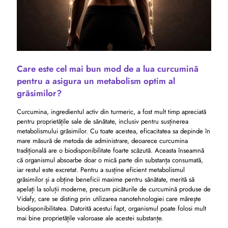
Care este cel mai bun mod de a lua curcumină
pentru a asigura un metabolism optim al
grăsimilor?
Curcumina, ingredientul activ din turmeric, a fost mult timp apreciată
pentru proprietățile sale de sănătate, inclusiv pentru susținerea
metabolismului grăsimilor. Cu toate acestea, eficacitatea sa depinde în
mare măsură de metoda de administrare, deoarece curcumina
tradițională are o biodisponibilitate foarte scăzută. Aceasta înseamnă
că organismul absoarbe doar o mică parte din substanța consumată,
iar restul este excretat. Pentru a susține eficient metabolismul
grăsimilor și a obține beneficii maxime pentru sănătate, merită să
apelați la soluții moderne, precum picăturile de curcumină produse de
Vidafy, care se disting prin utilizarea nanotehnologiei care mărește
biodisponibilitatea. Datorită acestui fapt, organismul poate folosi mult
mai bine proprietățile valoroase ale acestei substanțe.