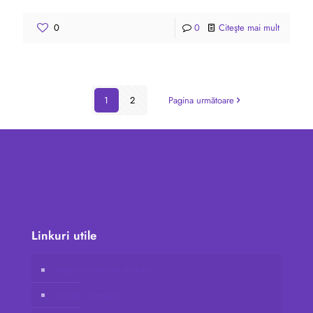
0
0
Citeşte mai mult
1
2
Pagina următoare
Linkuri utile
Magazin online Vidafy
Contul clientului