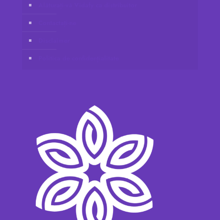
Alăturați-vă Vidafy ca distribuitor
Contactați-ne
Disclaimer
Politica de confidențialitate