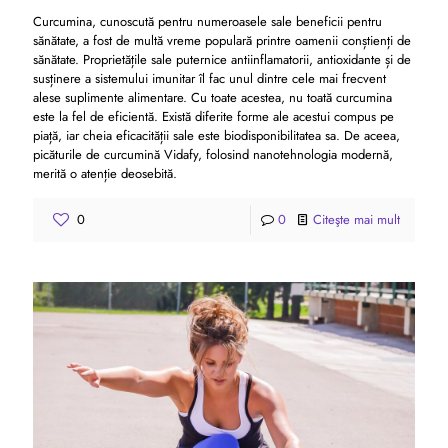
Curcumina, cunoscută pentru numeroasele sale beneficii pentru
sănătate, a fost de multă vreme populară printre oamenii conștienți de
sănătate. Proprietățile sale puternice antiinflamatorii, antioxidante și de
susținere a sistemului imunitar îl fac unul dintre cele mai frecvent
alese suplimente alimentare. Cu toate acestea, nu toată curcumina
este la fel de eficientă. Există diferite forme ale acestui compus pe
piață, iar cheia eficacității sale este biodisponibilitatea sa. De aceea,
picăturile de curcumină Vidafy, folosind nanotehnologia modernă,
merită o atenție deosebită.
0
0
Citeşte mai mult