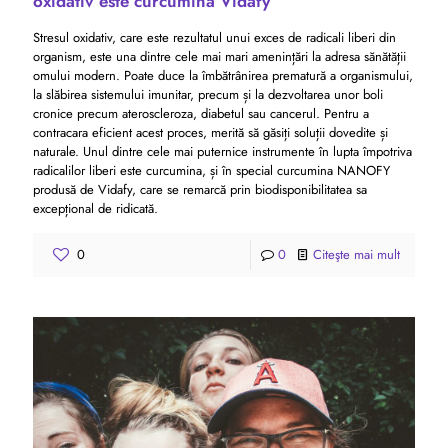
oxidativ este curcumina Vidafy
Stresul oxidativ, care este rezultatul unui exces de radicali liberi din
organism, este una dintre cele mai mari amenințări la adresa sănătății
omului modern. Poate duce la îmbătrânirea prematură a organismului,
la slăbirea sistemului imunitar, precum și la dezvoltarea unor boli
cronice precum ateroscleroza, diabetul sau cancerul. Pentru a
contracara eficient acest proces, merită să găsiți soluții dovedite și
naturale. Unul dintre cele mai puternice instrumente în lupta împotriva
radicalilor liberi este curcumina, și în special curcumina NANOFY
produsă de Vidafy, care se remarcă prin biodisponibilitatea sa
excepțional de ridicată.
0
0
Citeşte mai mult