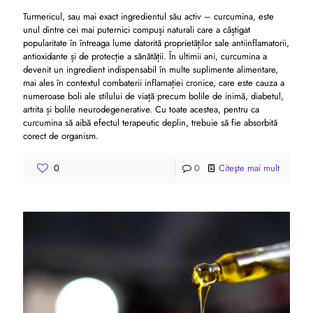
Turmericul, sau mai exact ingredientul său activ – curcumina, este
unul dintre cei mai puternici compuși naturali care a câștigat
popularitate în întreaga lume datorită proprietăților sale antiinflamatorii,
antioxidante și de protecție a sănătății. În ultimii ani, curcumina a
devenit un ingredient indispensabil în multe suplimente alimentare,
mai ales în contextul combaterii inflamației cronice, care este cauza a
numeroase boli ale stilului de viață precum bolile de inimă, diabetul,
artrita și bolile neurodegenerative. Cu toate acestea, pentru ca
curcumina să aibă efectul terapeutic deplin, trebuie să fie absorbită
corect de organism.
0
0
Citeşte mai mult