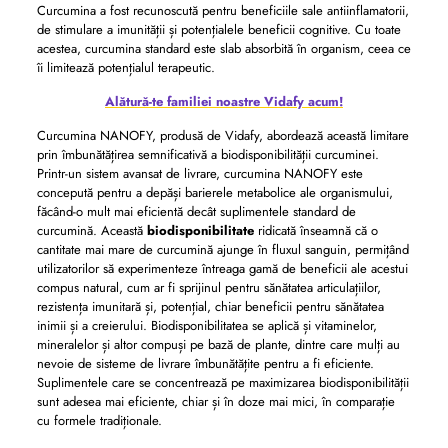
Curcumina a fost recunoscută pentru beneficiile sale antiinflamatorii,
de stimulare a imunității și potențialele beneficii cognitive. Cu toate
acestea, curcumina standard este slab absorbită în organism, ceea ce
îi limitează potențialul terapeutic.
Alătură-te familiei noastre Vidafy acum!
Curcumina NANOFY, produsă de Vidafy, abordează această limitare
prin îmbunătățirea semnificativă a biodisponibilității curcuminei.
Printr-un sistem avansat de livrare, curcumina NANOFY este
concepută pentru a depăși barierele metabolice ale organismului,
făcând-o mult mai eficientă decât suplimentele standard de
curcumină. Această
biodisponibilitate
ridicată înseamnă că o
cantitate mai mare de curcumină ajunge în fluxul sanguin, permițând
utilizatorilor să experimenteze întreaga gamă de beneficii ale acestui
compus natural, cum ar fi sprijinul pentru sănătatea articulațiilor,
rezistența imunitară și, potențial, chiar beneficii pentru sănătatea
inimii și a creierului. Biodisponibilitatea se aplică și vitaminelor,
mineralelor și altor compuși pe bază de plante, dintre care mulți au
nevoie de sisteme de livrare îmbunătățite pentru a fi eficiente.
Suplimentele care se concentrează pe maximizarea biodisponibilității
sunt adesea mai eficiente, chiar și în doze mai mici, în comparație
cu formele tradiționale.