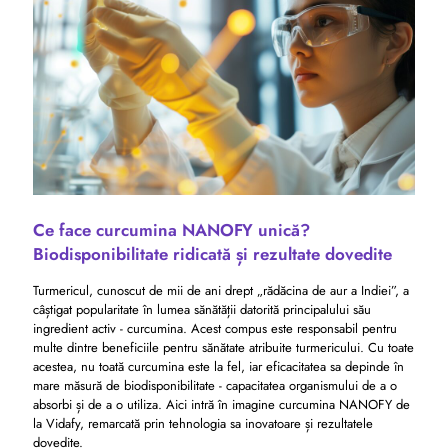
Ce face curcumina NANOFY unică?
Biodisponibilitate ridicată și rezultate dovedite
Turmericul, cunoscut de mii de ani drept „rădăcina de aur a Indiei”, a
câștigat popularitate în lumea sănătății datorită principalului său
ingredient activ - curcumina. Acest compus este responsabil pentru
multe dintre beneficiile pentru sănătate atribuite turmericului. Cu toate
acestea, nu toată curcumina este la fel, iar eficacitatea sa depinde în
mare măsură de biodisponibilitate - capacitatea organismului de a o
absorbi și de a o utiliza. Aici intră în imagine curcumina NANOFY de
la Vidafy, remarcată prin tehnologia sa inovatoare și rezultatele
dovedite.