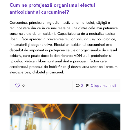
Cum ne protejează organismul efectul
antioxidant al curcuminei?
Curcumina, principalul ingredient activ al turmericului, câștigă o
recunoaștere din ce în ce mai mare ca una dintre cele mai puternice
surse naturale de antioxidanți. Capacitatea sa de a neutraliza radicalii
liberi îl face apreciat în prevenirea multor boli, inclusiv boli cronice,
inflamatorii și degenerative. Efectul antioxidant al curcuminei este
deosebit de important în protejarea celulelor organismului de stresul
oxidativ, care poate duce la deteriorarea ADN-ului, proteinelor și
lipidelor. Radicalii liberi sunt unul dintre principalii factori care
accelerează procesul de îmbătrânire și dezvoltarea unor boli precum
ateroscleroza, diabetul și cancerul.
0
0
Citeşte mai mult