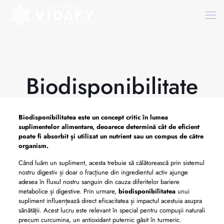
Biodisponibilitate
Biodisponibilitatea
este un concept critic în lumea
suplimentelor alimentare, deoarece determină cât de eficient
poate fi absorbit și utilizat un nutrient sau un compus de către
organism.
Când luăm un supliment, acesta trebuie să călătorească prin sistemul
nostru digestiv și doar o fracțiune din ingredientul activ ajunge
adesea în fluxul nostru sanguin din cauza diferitelor bariere
metabolice și digestive. Prin urmare,
biodisponibilitatea
unui
supliment influențează direct eficacitatea și impactul acestuia asupra
sănătății. Acest lucru este relevant în special pentru compușii naturali
precum curcumina, un antioxidant puternic găsit în turmeric.