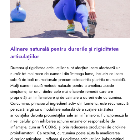
Alinare naturală pentru durerile și rigiditatea
articulațiilor
Durerea și rigiditatea articulațiilor sunt afecțiuni care afectează un
număr tot mai mare de oameni din întreaga lume, inclusiv cei care
suferă de boli reumatismale precum osteoartrita și artrita reumatoidă.
Mulți oameni caută metode naturale pentru a ameliora aceste
simptome, iar unul dintre cele mai eficiente remedii care are
proprietăți antiinflamatoare și de calmare a durerii este curcumina.
Curcumina, principalul ingredient activ din turmeric, este recunoscută
pe scară largă ca o modalitate naturală de a susține sănătatea
articulațiilor datorită proprietăților sale antiinflamatorii. Funcționează la
nivel celular prin inhibarea acțiunii enzimelor responsabile de
inflamație, cum ar fi COX-2, și prin reducerea producției de citokine
proinflamatorii. Ca rezultat, curcumina poate ajuta la ameliorarea
durerilor articulare, umflarea și rigiditatea articulațiilor, îmbunătățind