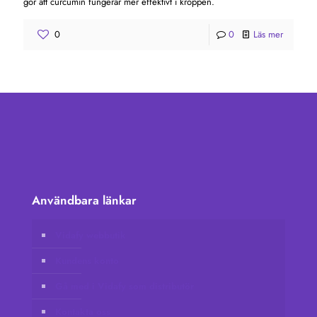
gör att curcumin fungerar mer effektivt i kroppen.
0
0
Läs mer
Användbara länkar
Vidafy webbutik
Kundens konto
Gå med i Vidafy som distributör
Kontakta oss