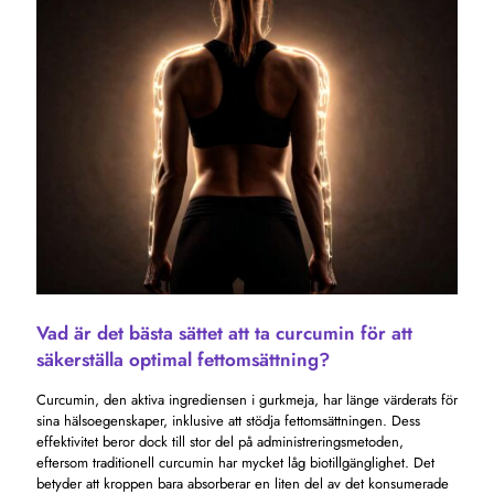
Vad är det bästa sättet att ta curcumin för att
säkerställa optimal fettomsättning?
Curcumin, den aktiva ingrediensen i gurkmeja, har länge värderats för
sina hälsoegenskaper, inklusive att stödja fettomsättningen. Dess
effektivitet beror dock till stor del på administreringsmetoden,
eftersom traditionell curcumin har mycket låg biotillgänglighet. Det
betyder att kroppen bara absorberar en liten del av det konsumerade