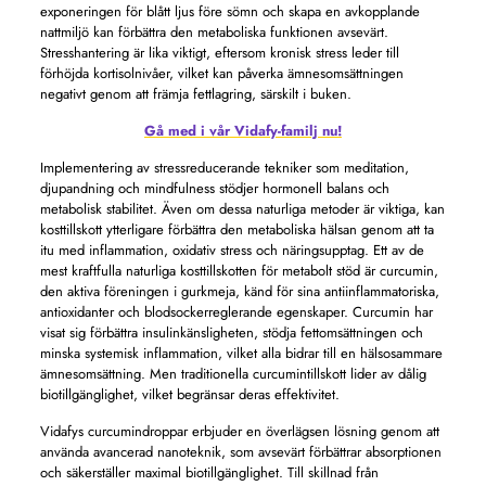
exponeringen för blått ljus före sömn och skapa en avkopplande
nattmiljö kan förbättra den metaboliska funktionen avsevärt.
Stresshantering är lika viktigt, eftersom kronisk stress leder till
förhöjda kortisolnivåer, vilket kan påverka ämnesomsättningen
negativt genom att främja fettlagring, särskilt i buken.
Gå med i vår Vidafy-familj nu!
Implementering av stressreducerande tekniker som meditation,
djupandning och mindfulness stödjer hormonell balans och
metabolisk stabilitet. Även om dessa naturliga metoder är viktiga, kan
kosttillskott ytterligare förbättra den metaboliska hälsan genom att ta
itu med inflammation, oxidativ stress och näringsupptag. Ett av de
mest kraftfulla naturliga kosttillskotten för metabolt stöd är curcumin,
den aktiva föreningen i gurkmeja, känd för sina antiinflammatoriska,
antioxidanter och blodsockerreglerande egenskaper. Curcumin har
visat sig förbättra insulinkänsligheten, stödja fettomsättningen och
minska systemisk inflammation, vilket alla bidrar till en hälsosammare
ämnesomsättning. Men traditionella curcumintillskott lider av dålig
biotillgänglighet, vilket begränsar deras effektivitet.
Vidafys curcumindroppar erbjuder en överlägsen lösning genom att
använda avancerad nanoteknik, som avsevärt förbättrar absorptionen
och säkerställer maximal biotillgänglighet. Till skillnad från