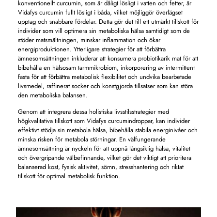
konventionellt curcumin, som är dåligt lösligt i vatten och fetter, är
Vidafys curcumin fullt lösligt i båda, vilket möjliggör överlägset
upptag och snabbare fördelar. Detta gör det till ett utmärkt tillskott för
individer som vill optimera sin metaboliska hälsa samtidigt som de
stöder matsmältningen, minskar inflammation och ökar
energiproduktionen. Ytterligare strategier för att förbättra
ämnesomsättningen inkluderar att konsumera probiotikarik mat för att
bibehålla en hälsosam tarmmikrobiom, inkorporering av intermittent
fasta för att förbättra metabolisk flexibilitet och undvika bearbetade
livsmedel, raffinerat socker och konstgjorda tillsatser som kan störa
den metaboliska balansen.
Genom att integrera dessa holistiska livsstilsstrategier med
högkvalitativa tillskott som Vidafys curcumindroppar, kan individer
effektivt stödja sin metabola hälsa, bibehålla stabila energinivåer och
minska risken för metabola störningar. En välfungerande
ämnesomsättning är nyckeln för att uppnå långsiktig hälsa, vitalitet
och övergripande välbefinnande, vilket gör det viktigt att prioritera
balanserad kost, fysisk aktivitet, sömn, stresshantering och riktat
tillskott för optimal metabolisk funktion.