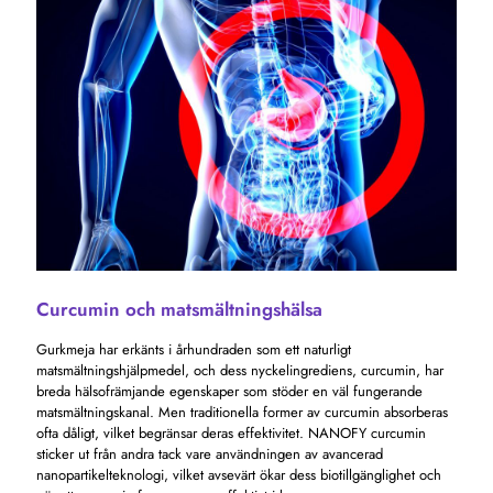
Curcumin och matsmältningshälsa
Gurkmeja har erkänts i århundraden som ett naturligt
matsmältningshjälpmedel, och dess nyckelingrediens, curcumin, har
breda hälsofrämjande egenskaper som stöder en väl fungerande
matsmältningskanal. Men traditionella former av curcumin absorberas
ofta dåligt, vilket begränsar deras effektivitet. NANOFY curcumin
sticker ut från andra tack vare användningen av avancerad
nanopartikelteknologi, vilket avsevärt ökar dess biotillgänglighet och