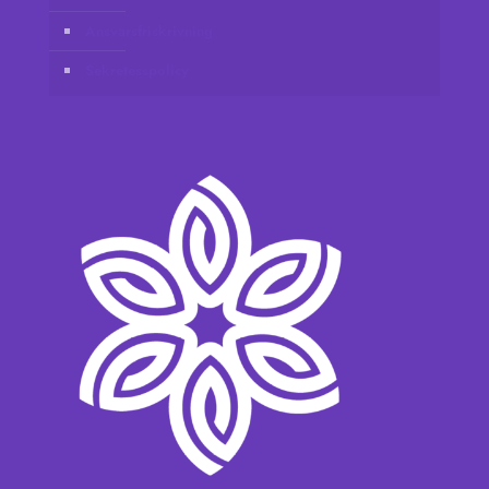
Ansvarsfriskrivning
Sekretesspolicy