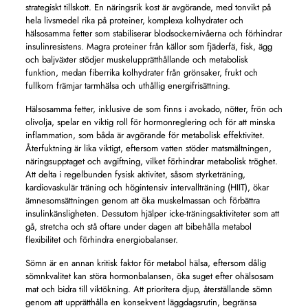
strategiskt tillskott. En näringsrik kost är avgörande, med tonvikt på
hela livsmedel rika på proteiner, komplexa kolhydrater och
hälsosamma fetter som stabiliserar blodsockernivåerna och förhindrar
insulinresistens. Magra proteiner från källor som fjäderfä, fisk, ägg
och baljväxter stödjer muskelupprätthållande och metabolisk
funktion, medan fiberrika kolhydrater från grönsaker, frukt och
fullkorn främjar tarmhälsa och uthållig energifrisättning.
Hälsosamma fetter, inklusive de som finns i avokado, nötter, frön och
olivolja, spelar en viktig roll för hormonreglering och för att minska
inflammation, som båda är avgörande för metabolisk effektivitet.
Återfuktning är lika viktigt, eftersom vatten stöder matsmältningen,
näringsupptaget och avgiftning, vilket förhindrar metabolisk tröghet.
Att delta i regelbunden fysisk aktivitet, såsom styrketräning,
kardiovaskulär träning och högintensiv intervallträning (HIIT), ökar
ämnesomsättningen genom att öka muskelmassan och förbättra
insulinkänsligheten. Dessutom hjälper icke-träningsaktiviteter som att
gå, stretcha och stå oftare under dagen att bibehålla metabol
flexibilitet och förhindra energiobalanser.
Sömn är en annan kritisk faktor för metabol hälsa, eftersom dålig
sömnkvalitet kan störa hormonbalansen, öka suget efter ohälsosam
mat och bidra till viktökning. Att prioritera djup, återställande sömn
genom att upprätthålla en konsekvent läggdagsrutin, begränsa