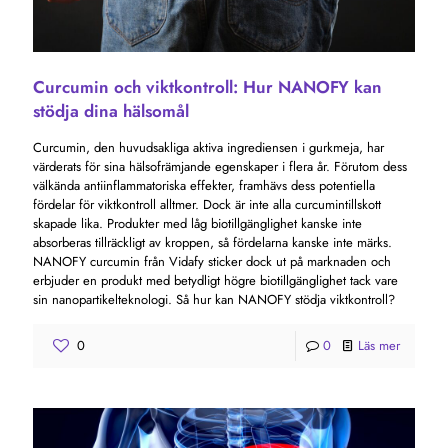
Curcumin och viktkontroll: Hur NANOFY kan
stödja dina hälsomål
Curcumin, den huvudsakliga aktiva ingrediensen i gurkmeja, har
värderats för sina hälsofrämjande egenskaper i flera år. Förutom dess
välkända antiinflammatoriska effekter, framhävs dess potentiella
fördelar för viktkontroll alltmer. Dock är inte alla curcumintillskott
skapade lika. Produkter med låg biotillgänglighet kanske inte
absorberas tillräckligt av kroppen, så fördelarna kanske inte märks.
NANOFY curcumin från Vidafy sticker dock ut på marknaden och
erbjuder en produkt med betydligt högre biotillgänglighet tack vare
sin nanopartikelteknologi. Så hur kan NANOFY stödja viktkontroll?
0
0
Läs mer